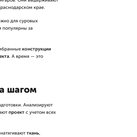
ангаров. Они выдерживают
 Краснодарском крае.
важно для суровых
и популярны за
ембранные
конструкции
екта
. А время — это
за шагом
одготовки. Анализируют
вают
проект
с учетом всех
м натягивают
ткань
,