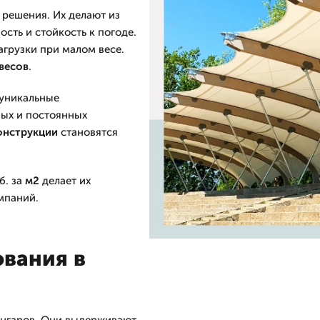
решения. Их делают из
ность и стойкость к погоде.
агрузки при малом весе.
весов
.
 уникальные
ых и постоянных
онструкции
становятся
б. за
м2
делает их
мпаний.
вания в