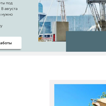
оты под
 В августа
м нужно
чу
работы