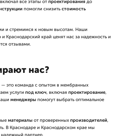
включал все этапы от
проектирования
до
нструкции
помогли снизить
стоимость
и и стремимся к новым высотам. Наши
 и Краснодарский край ценят нас за надежность и
ется отзывами.
ирают нас?
 — это команда с опытом в мембранных
гаем услуги
под ключ
, включая
проектирование
,
Наши
менеджеры
помогут выбрать оптимальное
нные
материалы
от проверенных
производителей
,
ть. В Краснодаре и Краснодарском крае мы
 надежный партнер.