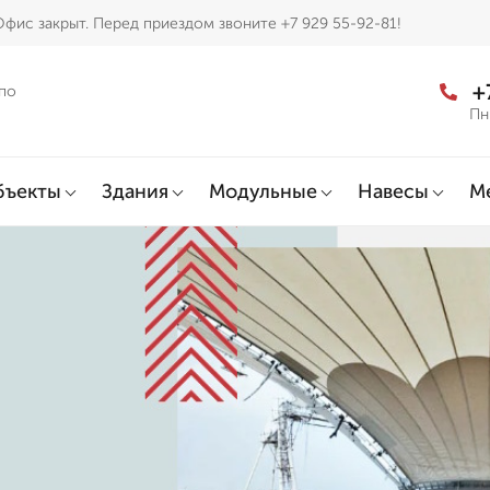
фис закрыт. Перед приездом звоните +7 929 55-92-81!
+
по
Пн
бъекты
Здания
Модульные
Навесы
М