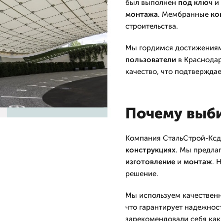
был выполнен
под ключ
и 
монтажа
. Мембранные
ко
строительства.
Мы гордимся достижениям
пользователи
в Краснодар
качество, что подтвержда
Почему выб
Компания СтальСтрой-Ксд
конструкциях
. Мы предла
изготовление
и
монтаж
. 
решение.
Мы используем качестве
что гарантирует надежнос
зарекомендовали себя как