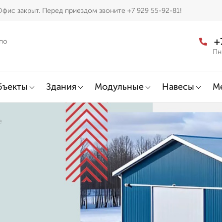
фис закрыт. Перед приездом звоните +7 929 55-92-81!
+
по
Пн
бъекты
Здания
Модульные
Навесы
М
е