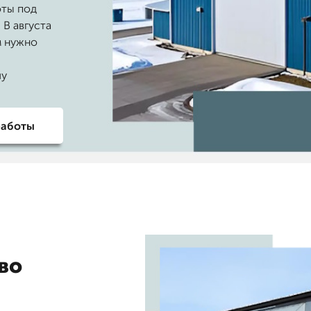
оты под
 В августа
м нужно
чу
работы
во