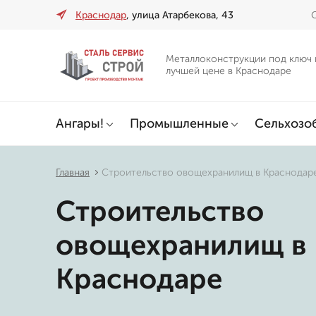
Краснодар
, улица Атарбекова, 43
О
Металлоконструкции под ключ 
лучшей цене в Краснодаре
Ангары!
Промышленные
Сельхозо
Главная
Строительство овощехранилищ в Краснодар
Строительство
овощехранилищ в
Краснодаре