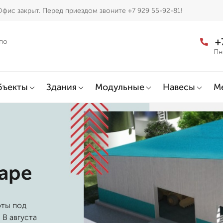
фис закрыт. Перед приездом звоните +7 929 55-92-81!
+
по
Пн
бъекты
Здания
Модульные
Навесы
М
аре
оты под
 В августа