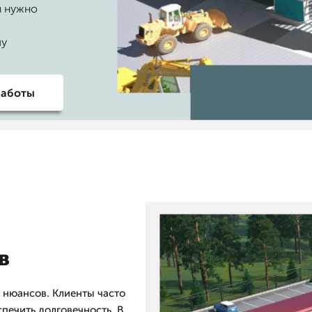
м нужно
чу
работы
в
 нюансов. Клиенты часто
спечить долговечность. В