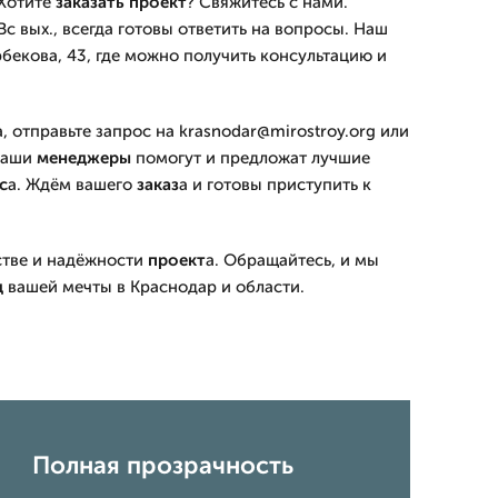
 Хотите
заказать
проект
? Свяжитесь с нами.
с вых., всегда готовы ответить на вопросы. Наш
бекова, 43, где можно получить консультацию и
 отправьте запрос на krasnodar@mirostroy.org или
 Наши
менеджеры
помогут и предложат лучшие
с
а. Ждём вашего
заказ
а и готовы приступить к
стве и надёжности
проект
а. Обращайтесь, и мы
д
вашей мечты в Краснодар и области.
Полная прозрачность