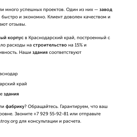
ли много успешных проектов. Один из них —
завод
 быстро и экономно. Клиент доволен качеством и
ают отзывы.
ный
корпус
в Краснодарский край, построенный с
ило расходы на
строительство
на 15% и
ивность. Наши
здания
соответствуют
аснодар
арский край
ые
здания
ли
фабрику
? Обращайтесь. Гарантируем, что ваш
овне. Звоните +7 929 55-92-81 или отправьте
troy.org для консультации и расчета.