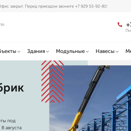
фис закрыт. Перед приездом звоните +7 929 55-92-81!
+
по
Пн
бъекты
Здания
Модульные
Навесы
М
брик
оты под
 В августа