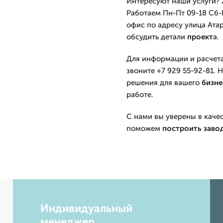
Интересуют наши услуги?
Работаем Пн-Пт 09-18 Сб-В
офис по адресу улица Атар
обсудить детали
проект
а.
Для информации и расчета,
звоните +7 929 55-92-81.
решения для вашего
бизне
работе.
С нами вы уверены в каче
поможем
построить
заво
Индивидуальный
менеджер