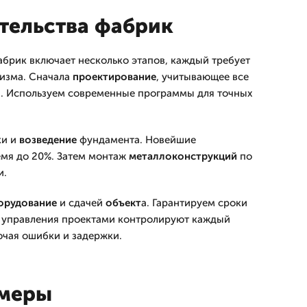
тельства фабрик
брик включает несколько этапов, каждый требует
изма. Сначала
проектирование
, учитывающее все
а. Используем современные программы для точных
ки и
возведение
фундамента. Новейшие
емя до 20%. Затем монтаж
металлоконструкций
по
и.
орудование
и сдачей
объект
а. Гарантируем сроки
управления проектами контролируют каждый
ючая ошибки и задержки.
имеры