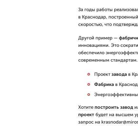
За годы работы реализова
в Краснодар, построенный
скоростью, что подтвержд
Другой пример —
фабрич
инновациями. Это сократ
обеспечило энергоэффект
современным стандартам.
Проект
завода
в Кр
Фабрика
в Краснод
Энергоэффективн
Хотите
построить
завод
и
проект
будет на высшем ур
запрос на krasnodar@miros