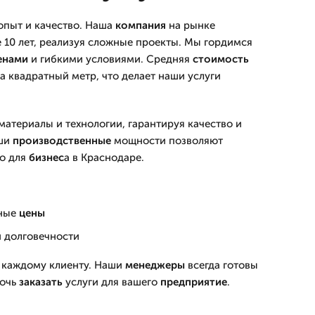
опыт и качество. Наша
компания
на рынке
 10 лет, реализуя сложные проекты. Мы гордимся
енами
и гибкими условиями. Средняя
стоимость
за квадратный метр, что делает наши услуги
атериалы и технологии, гарантируя качество и
аши
производственные
мощности позволяют
но для
бизнес
а в Краснодаре.
ные
цены
и долговечности
 каждому клиенту. Наши
менеджеры
всегда готовы
мочь
заказать
услуги для вашего
предприятие
.