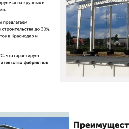
ируемся на крупных и
ми.
мы предлагаем
я
строительства
до 30%.
тов в Краснодар и
.
°C, что гарантирует
оительство фабрик
под
Преимуществ