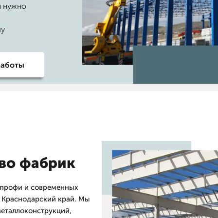
м нужно
чу
работы
тво фабрик
 профи и современных
и Краснодарский край. Мы
еталлоконструкций,