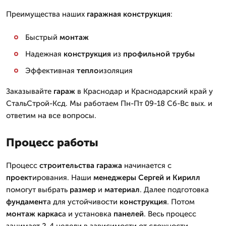
Преимущества наших
гаражная
конструкция
:
Быстрый
монтаж
Надежная
конструкция
из
профильной трубы
Эффективная
тепло
изоляция
Заказывайте
гараж
в Краснодар и Краснодарский край у
СтальСтрой-Ксд. Мы работаем Пн-Пт 09-18 Сб-Вс вых. и
ответим на все вопросы.
Процесс работы
Процесс
строительства
гаража
начинается с
проект
ирования. Наши
менеджеры Сергей и Кирилл
помогут выбрать
размер
и
материал
. Далее подготовка
фундамент
а для устойчивости
конструкция
. Потом
монтаж
каркас
а и установка
панелей
. Весь процесс