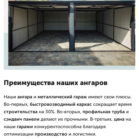
Преимущества наших ангаров
Наши
ангара
и
металлический
гараж
имеют свои плюсы.
Во-первых,
быстровозводимый
каркас
сокращает время
строительства
на 30%. Во-вторых,
профильная труба
и
сэндвич панели
делают их прочными. В-третьих,
цена
на
наши
гаражи
конкурентоспособна благодаря
оптимизации
производство
и логистики.