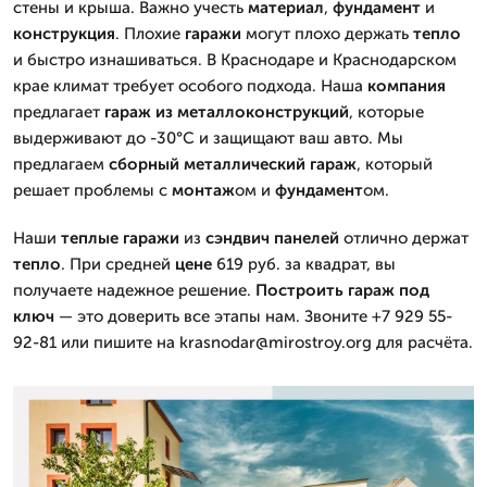
стены и крыша. Важно учесть
материал
,
фундамент
и
конструкция
. Плохие
гаражи
могут плохо держать
тепло
и быстро изнашиваться. В Краснодаре и Краснодарском
крае климат требует особого подхода. Наша
компания
предлагает
гараж из
металлоконструкций
, которые
выдерживают до -30°C и защищают ваш авто. Мы
предлагаем
сборный металлический гараж
, который
решает проблемы с
монтаж
ом и
фундамент
ом.
Наши
теплые гаражи
из
сэндвич панелей
отлично держат
тепло
. При средней
цене
619 руб. за квадрат, вы
получаете надежное решение.
Построить
гараж
под
ключ
— это доверить все этапы нам. Звоните +7 929 55-
92-81 или пишите на krasnodar@mirostroy.org для расчёта.