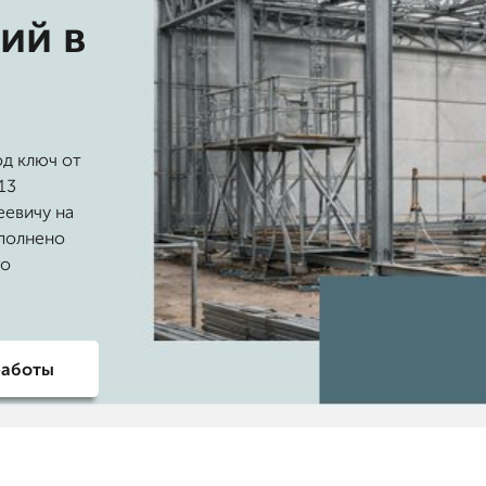
ий в
д ключ от
13
еевичу на
ыполнено
го
работы