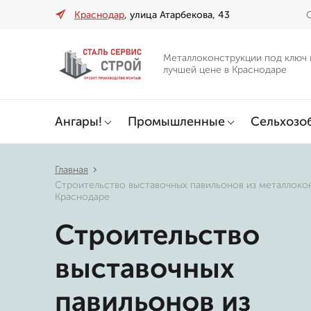
Краснодар
, улица Атарбекова, 43
О
Металлоконструкции под ключ 
лучшей цене в Краснодаре
Ангары!
Промышленные
Сельхозо
Главная
Строительство выставочных павильонов из металлоко
Краснодаре
Строительство
выставочных
павильонов из