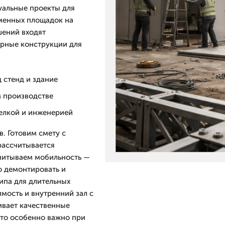
уальные проекты для
еменных площадок на
шений входят
арные конструкции для
 стенд и здание
м производстве
делкой и инженерией
в. Готовим смету с
рассчитывается
Учитываем мобильность —
 демонтировать и
ипа для длительных
мость и внутренний зал с
ивает качественные
что особенно важно при