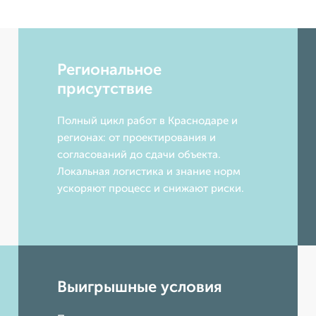
Региональное
присутствие
Полный цикл работ в Краснодаре и
регионах: от проектирования и
согласований до сдачи объекта.
Локальная логистика и знание норм
ускоряют процесс и снижают риски.
Выигрышные условия