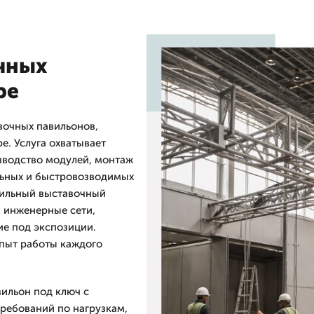
чных
ре
вочных павильонов,
е. Услуга охватывает
зводство модулей, монтаж
льных и быстровозводимых
бильный выставочный
м инженерные сети,
ие под экспозиции.
Опыт работы каждого
ильон под ключ с
требований по нагрузкам,