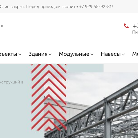
фис закрыт. Перед приездом звоните +7 929 55-92-81!
+
по
Пн
бъекты
Здания
Модульные
Навесы
М
нструкций в