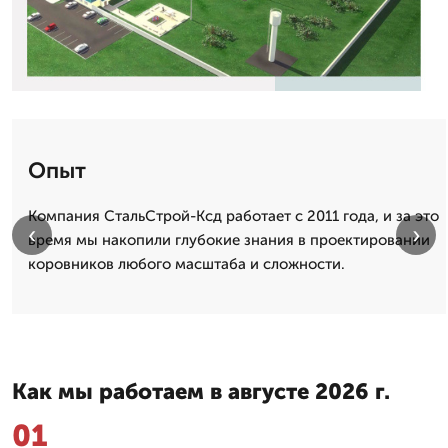
Опыт
Компания СтальСтрой-Ксд работает с 2011 года, и за это
‹
›
время мы накопили глубокие знания в проектировании
коровников любого масштаба и сложности.
Как мы работаем в августе 2026 г.
01