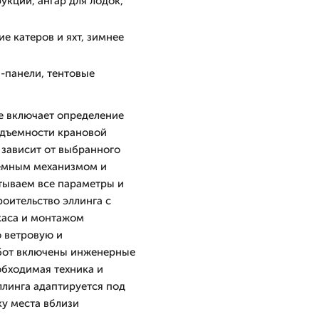
укций, ангар для лодок,
е катеров и яхт, зимнее
-панели, тентовые
е включает определение
подъемности крановой
 зависит от выбранного
ъемным механизмом и
тываем все параметры и
оительство эллинга с
каса и монтажом
 ветровую и
абот включены инженерные
обходимая техника и
ллинга адаптируется под
у места вблизи