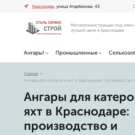
Краснодар
, улица Атарбекова, 43
О
Металлоконструкции под ключ 
лучшей цене в Краснодаре
Ангары!
Промышленные
Сельхозо
Главная
Ангары для катеров и яхт в Краснодаре: производство
Ангары для катеро
яхт в Краснодаре:
производство и