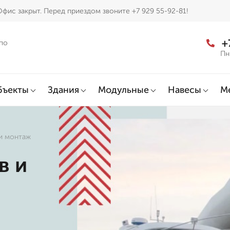
фис закрыт. Перед приездом звоните +7 929 55-92-81!
+
по
Пн
бъекты
Здания
Модульные
Навесы
М
 и монтаж
в и