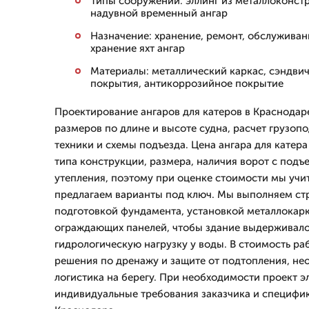
Типы сооружений: эллинг из металлоконстр
надувной временный ангар
Назначение: хранение, ремонт, обслуживани
хранение яхт ангар
Материалы: металлический каркас, сэндвич
покрытия, антикоррозийное покрытие
Проектирование ангаров для катеров в Краснодар
размеров по длине и высоте судна, расчет грузо
техники и схемы подъезда. Цена ангара для катера
типа конструкции, размера, наличия ворот с под
утепления, поэтому при оценке стоимости мы учи
предлагаем варианты под ключ. Мы выполняем стр
подготовкой фундамента, установкой металлокар
ограждающих панелей, чтобы здание выдерживало
гидрологическую нагрузку у воды. В стоимость р
решения по дренажу и защите от подтопления, не
логистика на берегу. При необходимости проект э
индивидуальные требования заказчика и специфик