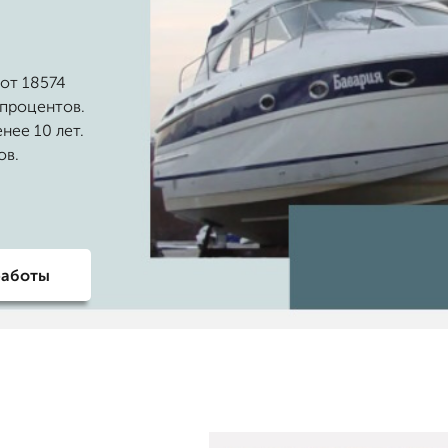
 от 18574
 процентов.
нее 10 лет.
ов.
работы