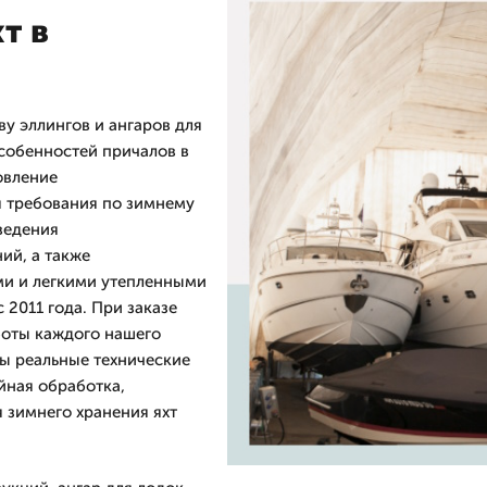
т в
у эллингов и ангаров для
особенностей причалов в
овление
я требования по зимнему
зведения
ий, а также
ми и легкими утепленными
2011 года. При заказе
боты каждого нашего
ны реальные технические
йная обработка,
 зимнего хранения яхт